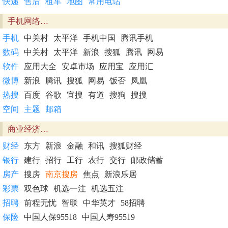
快递
售后
租车
地图
常用电话
手机网络…
手机
中关村
太平洋
手机中国
腾讯手机
数码
中关村
太平洋
新浪
搜狐
腾讯
网易
软件
应用大全
安卓市场
应用宝
应用汇
微博
新浪
腾讯
搜狐
网易
饭否
凤凰
热搜
百度
谷歌
宜搜
有道
搜狗
搜搜
空间
主题
邮箱
商业经济…
财经
东方
新浪
金融
和讯
搜狐财经
银行
建行
招行
工行
农行
交行
邮政储蓄
房产
搜房
南京搜房
焦点
新浪乐居
彩票
双色球
机选一注
机选五注
招聘
前程无忧
智联
中华英才
58招聘
保险
中国人保95518
中国人寿95519