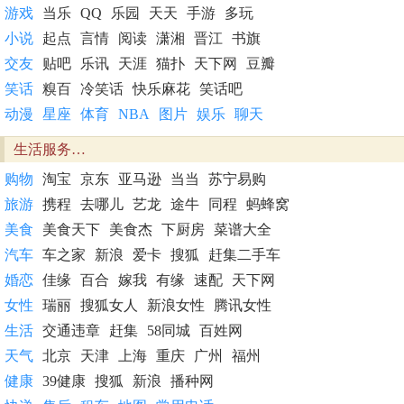
游戏
当乐
QQ
乐园
天天
手游
多玩
小说
起点
言情
阅读
潇湘
晋江
书旗
交友
贴吧
乐讯
天涯
猫扑
天下网
豆瓣
笑话
糗百
冷笑话
快乐麻花
笑话吧
动漫
星座
体育
NBA
图片
娱乐
聊天
生活服务…
购物
淘宝
京东
亚马逊
当当
苏宁易购
旅游
携程
去哪儿
艺龙
途牛
同程
蚂蜂窝
美食
美食天下
美食杰
下厨房
菜谱大全
汽车
车之家
新浪
爱卡
搜狐
赶集二手车
婚恋
佳缘
百合
嫁我
有缘
速配
天下网
女性
瑞丽
搜狐女人
新浪女性
腾讯女性
生活
交通违章
赶集
58同城
百姓网
天气
北京
天津
上海
重庆
广州
福州
健康
39健康
搜狐
新浪
播种网