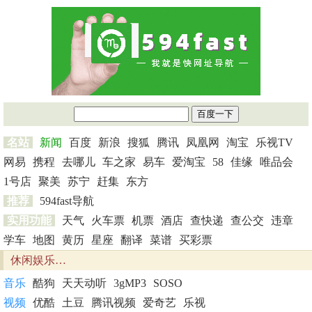
名站
新闻
百度
新浪
搜狐
腾讯
凤凰网
淘宝
乐视TV
网易
携程
去哪儿
车之家
易车
爱淘宝
58
佳缘
唯品会
1号店
聚美
苏宁
赶集
东方
推荐
594fast导航
实用功能
天气
火车票
机票
酒店
查快递
查公交
违章
学车
地图
黄历
星座
翻译
菜谱
买彩票
休闲娱乐…
音乐
酷狗
天天动听
3gMP3
SOSO
视频
优酷
土豆
腾讯视频
爱奇艺
乐视