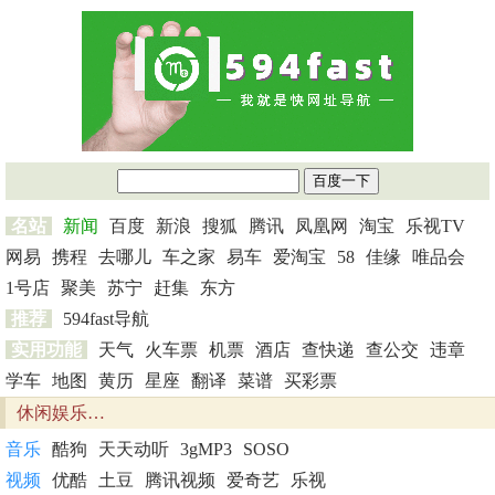
名站
新闻
百度
新浪
搜狐
腾讯
凤凰网
淘宝
乐视TV
网易
携程
去哪儿
车之家
易车
爱淘宝
58
佳缘
唯品会
1号店
聚美
苏宁
赶集
东方
推荐
594fast导航
实用功能
天气
火车票
机票
酒店
查快递
查公交
违章
学车
地图
黄历
星座
翻译
菜谱
买彩票
休闲娱乐…
音乐
酷狗
天天动听
3gMP3
SOSO
视频
优酷
土豆
腾讯视频
爱奇艺
乐视