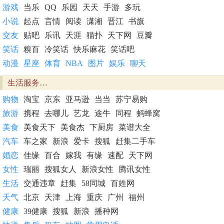
游戏
当乐
QQ
乐园
天天
手游
多玩
小说
起点
言情
阅读
潇湘
晋江
书旗
交友
贴吧
乐讯
天涯
猫扑
天下网
豆瓣
笑话
糗百
冷笑话
快乐麻花
笑话吧
动漫
星座
体育
NBA
图片
娱乐
聊天
生活服务…
购物
淘宝
京东
亚马逊
当当
苏宁易购
旅游
携程
去哪儿
艺龙
途牛
同程
蚂蜂窝
美食
美食天下
美食杰
下厨房
菜谱大全
汽车
车之家
新浪
爱卡
搜狐
赶集二手车
婚恋
佳缘
百合
嫁我
有缘
速配
天下网
女性
瑞丽
搜狐女人
新浪女性
腾讯女性
生活
交通违章
赶集
58同城
百姓网
天气
北京
天津
上海
重庆
广州
福州
健康
39健康
搜狐
新浪
播种网