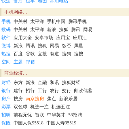
快递
售后
租车
地图
常用电话
手机网络…
手机
中关村
太平洋
手机中国
腾讯手机
数码
中关村
太平洋
新浪
搜狐
腾讯
网易
软件
应用大全
安卓市场
应用宝
应用汇
微博
新浪
腾讯
搜狐
网易
饭否
凤凰
热搜
百度
谷歌
宜搜
有道
搜狗
搜搜
空间
主题
邮箱
商业经济…
财经
东方
新浪
金融
和讯
搜狐财经
银行
建行
招行
工行
农行
交行
邮政储蓄
房产
搜房
南京搜房
焦点
新浪乐居
彩票
双色球
机选一注
机选五注
招聘
前程无忧
智联
中华英才
58招聘
保险
中国人保95518
中国人寿95519