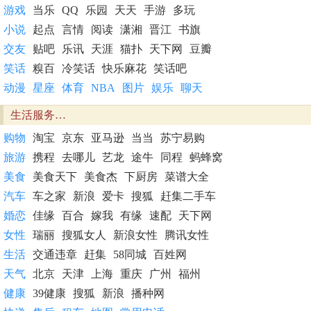
游戏
当乐
QQ
乐园
天天
手游
多玩
小说
起点
言情
阅读
潇湘
晋江
书旗
交友
贴吧
乐讯
天涯
猫扑
天下网
豆瓣
笑话
糗百
冷笑话
快乐麻花
笑话吧
动漫
星座
体育
NBA
图片
娱乐
聊天
生活服务…
购物
淘宝
京东
亚马逊
当当
苏宁易购
旅游
携程
去哪儿
艺龙
途牛
同程
蚂蜂窝
美食
美食天下
美食杰
下厨房
菜谱大全
汽车
车之家
新浪
爱卡
搜狐
赶集二手车
婚恋
佳缘
百合
嫁我
有缘
速配
天下网
女性
瑞丽
搜狐女人
新浪女性
腾讯女性
生活
交通违章
赶集
58同城
百姓网
天气
北京
天津
上海
重庆
广州
福州
健康
39健康
搜狐
新浪
播种网