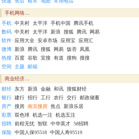
快递
售后
租车
地图
常用电话
手机网络…
手机
中关村
太平洋
手机中国
腾讯手机
数码
中关村
太平洋
新浪
搜狐
腾讯
网易
软件
应用大全
安卓市场
应用宝
应用汇
微博
新浪
腾讯
搜狐
网易
饭否
凤凰
热搜
百度
谷歌
宜搜
有道
搜狗
搜搜
空间
主题
邮箱
商业经济…
财经
东方
新浪
金融
和讯
搜狐财经
银行
建行
招行
工行
农行
交行
邮政储蓄
房产
搜房
南京搜房
焦点
新浪乐居
彩票
双色球
机选一注
机选五注
招聘
前程无忧
智联
中华英才
58招聘
保险
中国人保95518
中国人寿95519