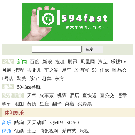
名站
新闻
百度
新浪
搜狐
腾讯
凤凰网
淘宝
乐视TV
网易
携程
去哪儿
车之家
易车
爱淘宝
58
佳缘
唯品会
1号店
聚美
苏宁
赶集
东方
推荐
594fast导航
实用功能
天气
火车票
机票
酒店
查快递
查公交
违章
学车
地图
黄历
星座
翻译
菜谱
买彩票
休闲娱乐…
音乐
酷狗
天天动听
3gMP3
SOSO
视频
优酷
土豆
腾讯视频
爱奇艺
乐视