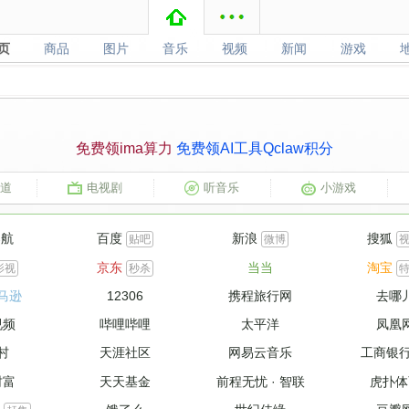
页
商品
图片
音乐
视频
新闻
游戏
页
商品
图片
音乐
视频
新闻
游戏
免费领ima算力
免费领AI工具Qclaw积分
道
电视剧
听音乐
小游戏
导航
百度
新浪
搜狐
贴吧
微博
京东
当当
淘宝
影视
秒杀
马逊
12306
携程旅行网
去哪
视频
哔哩哔哩
太平洋
凤凰
村
天涯社区
网易云音乐
工商银
财富
天天基金
前程无忧
·
智联
虎扑体