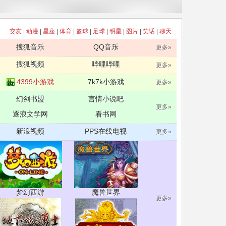
交友
|
动漫
|
星座
|
体育
|
篮球
|
足球
|
明星
|
图片
|
笑话
|
聊天
搜狐音乐
QQ音乐
更多»
搜狐视频
哔哩哔哩
更多»
4399小游戏
7k7k小游戏
更多»
幻剑书盟
言情小说吧
更多»
逐浪文学网
看书网
新浪视频
PPS在线电视
更多»
梦幻西游
魔兽世界
更多»