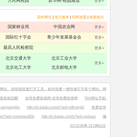
人民网校园
新华网-校园频道
更多»
国外网址
|
地方服务
|
招商加盟
|
电视电台
国家林业局
中国农业网
更多»
国际红十字会
青少年发展基金会
更多»
最高人民检察院
更多»
北京交通大学
北京工业大学
更多»
北京化工大学
北京邮电大学
网址、超链接批量打开工具，如何批量一键快速打开多个网站、网
烯基吡咯烷酮
友情免费链接网-友情免费链接网
594网址导航-
d=anywayl6u
http://m.baidu.com/s?wd=officergf2
免费友情
com/s?wd=commandl0h
http://m.baidu.com/s?wd=soilsuu
懒
321目录网-321网站目