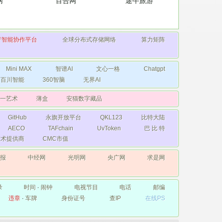
网
百合网
途牛旅游
产智能协作平台
全球分布式存储网络
算力矩阵
Mini MAX
智谱AI
文心一格
Chatgpt
百川智能
360智脑
无界AI
一艺术
薄盒
安猫数字藏品
GitHub
永旗开放平台
QKL123
比特大陆
AECO
TAFchain
UvToken
巴 比 特
础技术提供商
CMC市值
日报
中经网
光明网
央广网
求是网
录
时间
·
闹钟
电视节目
电话
邮编
违章
·
车牌
身份证号
查IP
在线PS