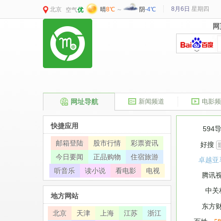
8月6日
星期
四
北京
晴
8℃
～
阴
-4℃
空气
优
网
网
网址导航
新闻频道
电影频
快捷应用
594
邮箱登陆
股市行情
彩票资讯
好搜
今日要闻
正品购物
住宿旅游
卓越亚
听音乐
读小说
看电影
电视
腾讯
中关
地方网站
东方
北京
天津
上海
江苏
浙江