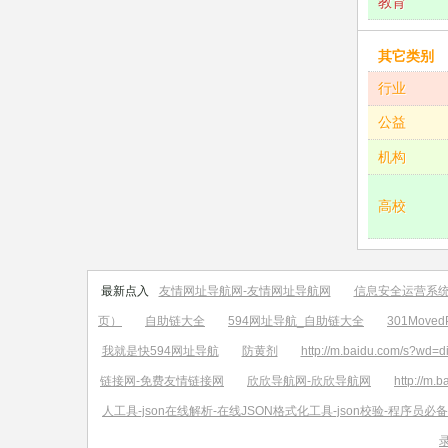
教育
其它类别
行业
公益
机构
高校
最新点入
友情网址导航网-友情网址导航网
信息安全运营系
页）
自助链大全
594网址导航_自助链大全
301MovedP
我就是快594网址导航
防黄剂
http://m.baidu.com/s?wd=d
链接网-免费友情链接网
欣欣导航网-欣欣导航网
http://m.
人工具-json在线解析-在线JSON格式化工具-json校验-程序员必备