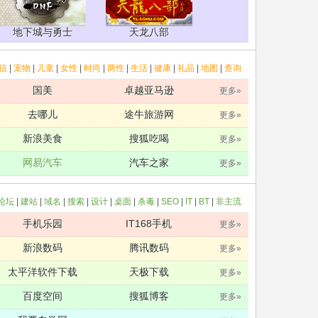
地下城与勇士
天龙八部
信
|
宠物
|
儿童
|
女性
|
时尚
|
两性
|
生活
|
健康
|
礼品
|
地图
|
查询
国美
卓越亚马逊
更多»
去哪儿
途牛旅游网
更多»
新浪美食
搜狐吃喝
更多»
网易汽车
汽车之家
更多»
论坛
|
建站
|
域名
|
搜索
|
设计
|
桌面
|
杀毒
|
SEO
|
IT
|
BT
|
非主流
手机乐园
IT168手机
更多»
新浪数码
腾讯数码
更多»
太平洋软件下载
天极下载
更多»
百度空间
搜狐博客
更多»