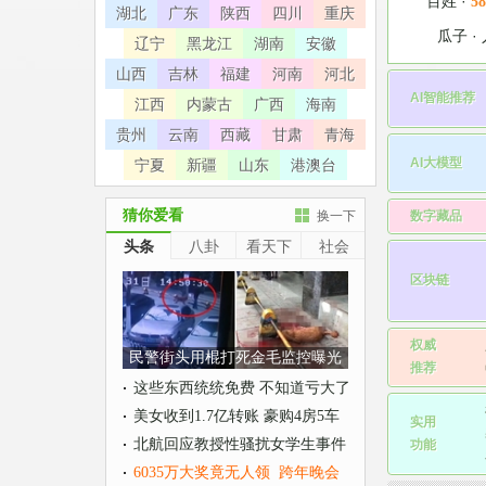
百姓
·
58
湖北
广东
陕西
四川
重庆
瓜子
·
辽宁
黑龙江
湖南
安徽
山西
吉林
福建
河南
河北
AI智能推荐
江西
内蒙古
广西
海南
贵州
云南
西藏
甘肃
青海
AI大模型
宁夏
新疆
山东
港澳台
猜你爱看
数字藏品
换一下
头条
八卦
看天下
社会
区块链
权威

民警街头用棍打死金毛监控曝光
推荐
这些东西统统免费 不知道亏大了
•
美女收到1.7亿转账 豪购4房5车
实用

•
北航回应教授性骚扰女学生事件
功能
•
6035万大奖竟无人领
跨年晚会
•