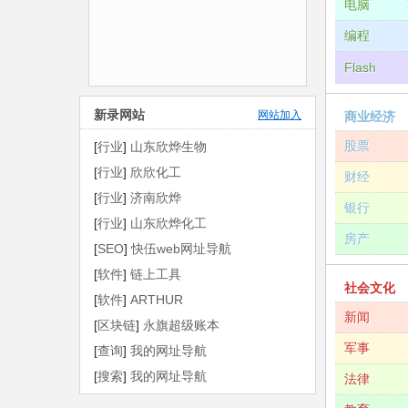
电脑
编程
Flash
新录网站
网站加入
商业经济
股票
[
行业
]
山东欣烨生物
[
行业
]
欣欣化工
财经
[
行业
]
济南欣烨
银行
[
行业
]
山东欣烨化工
房产
[
SEO
]
快伍web网址导航
[
软件
]
链上工具
社会文化
[
软件
]
ARTHUR
新闻
[
区块链
]
永旗超级账本
军事
[
查询
]
我的网址导航
[
搜索
]
我的网址导航
法律