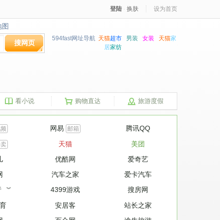
登陆
·
换肤
设为首页
地图
地图
594fast网址导航
天猫
超市
男装
女装
天猫
家
搜网页
居
家纺
看小说
购物直达
旅游度假
网易
腾讯QQ
视频
邮箱
天猫
美团
特卖
儿
优酷网
爱奇艺
网
汽车之家
爱卡汽车
行
4399游戏
搜房网
︾
育
安居客
站长之家