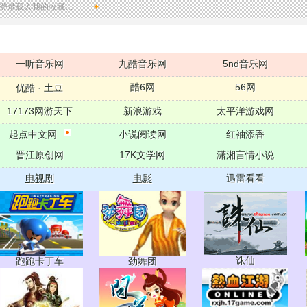
登录载入我的收藏…
+
一听音乐网
九酷音乐网
5nd音乐网
酷6网
56网
优酷
·
土豆
17173网游天下
新浪游戏
太平洋游戏网
起点中文网
小说阅读网
红袖添香
晋江原创网
17K文学网
潇湘言情小说
电视剧
电影
迅雷看看
诛仙
跑跑卡丁车
劲舞团