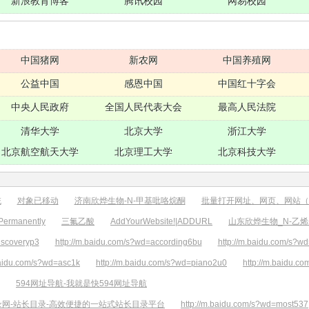
新浪教育博客
腾讯校园
网易校园
中国猪网
新农网
中国养殖网
公益中国
感恩中国
中国红十字会
中央人民政府
全国人民代表大会
最高人民法院
清华大学
北京大学
浙江大学
北京航空航天大学
北京理工大学
北京科技大学
统
对象已移动
济南欣烨生物-N-甲基吡咯烷酮
批量打开网址、网页、网站（
ermanently
三氟乙酸
AddYourWebsite!|ADDURL
山东欣烨生物_N-乙
iscoveryp3
http://m.baidu.com/s?wd=according6bu
http://m.baidu.com/s?w
baidu.com/s?wd=asc1k
http://m.baidu.com/s?wd=piano2u0
http://m.baidu.
594网址导航-我就是快594网址导航
录网-站长目录-高效便捷的一站式站长目录平台
http://m.baidu.com/s?wd=most537