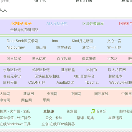
饿了么
世纪佳缘
豆瓣
赶集
人人
小龙虾AI盒子
AI大模型研究
区块链知识库
虾聊国
全球异构跨链网络
DeepSeek深度求索
ima
Kimi月之暗面
文心一言
Midjpurney
墨山域
世界硬盘
通义千问
零一万物
阿里鲸探
腾讯幻核
百度数藏
像素蜜蜂
元艺坊
唯
永旗区块链
蚂蚁区块链
世界硬盘
比特币
以太坊官网
春前元宇宙
区块链版权相机
XID 开放平台
超级账本
欧科云链
CSDN社区
Agalta协议
TDechat
Web3.0基
人民网
新华网
央视网
中国网
国际在线
中国
中青网
网信网
军网
机票
·
火车票
·
酒店
查快递
兑彩票
听音乐
邮箱登
基金净值
·
外汇排价
公交
·
长途
翻译
·
词典
星座运程
在线Markdown工具
立创·在线EDA编辑器