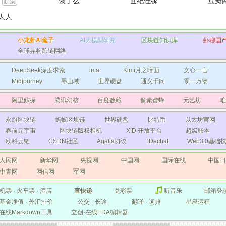
饿了么
世纪佳缘
豆瓣
赶集
人人
小龙虾AI盒子
AI大模型研究
区块链知识库
虾聊国
全球异构跨链网络
DeepSeek深度求索
ima
Kimi月之暗面
文心一言
Midjpurney
墨山域
世界硬盘
通义千问
零一万物
阿里鲸探
腾讯幻核
百度数藏
像素蜜蜂
元艺坊
唯
永旗区块链
蚂蚁区块链
世界硬盘
比特币
以太坊官网
春前元宇宙
区块链版权相机
XID 开放平台
超级账本
欧科云链
CSDN社区
Agalta协议
TDechat
Web3.0基
人民网
新华网
央视网
中国网
国际在线
中国
中青网
网信网
军网
机票
·
火车票
·
酒店
查快递
兑彩票
听音乐
邮箱登
基金净值
·
外汇排价
公交
·
长途
翻译
·
词典
星座运程
在线Markdown工具
立创·在线EDA编辑器