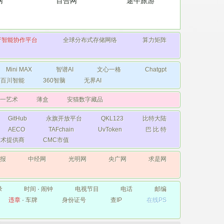
网
百合网
途牛旅游
产智能协作平台
全球分布式存储网络
算力矩阵
Mini MAX
智谱AI
文心一格
Chatgpt
百川智能
360智脑
无界AI
一艺术
薄盒
安猫数字藏品
GitHub
永旗开放平台
QKL123
比特大陆
AECO
TAFchain
UvToken
巴 比 特
础技术提供商
CMC市值
日报
中经网
光明网
央广网
求是网
录
时间
·
闹钟
电视节目
电话
邮编
违章
·
车牌
身份证号
查IP
在线PS