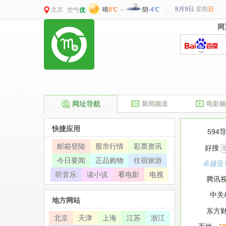
8月9日
星期
日
北京
晴
8℃
～
阴
-4℃
空气
优
网
网
网址导航
新闻频道
电影频
快捷应用
594
邮箱登陆
股市行情
彩票资讯
好搜
今日要闻
正品购物
住宿旅游
卓越亚
听音乐
读小说
看电影
电视
腾讯
中关
地方网站
东方
北京
天津
上海
江苏
浙江