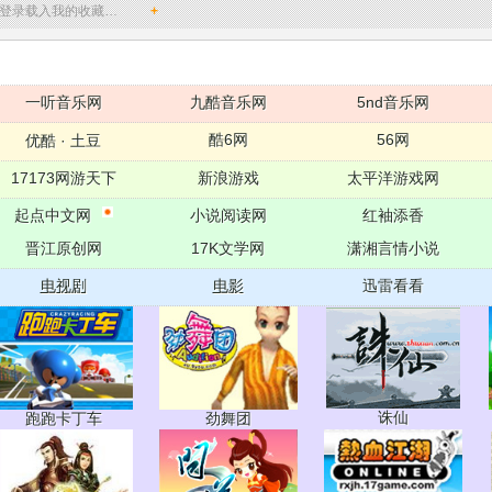
登录载入我的收藏…
+
一听音乐网
九酷音乐网
5nd音乐网
酷6网
56网
优酷
·
土豆
17173网游天下
新浪游戏
太平洋游戏网
起点中文网
小说阅读网
红袖添香
晋江原创网
17K文学网
潇湘言情小说
电视剧
电影
迅雷看看
诛仙
跑跑卡丁车
劲舞团