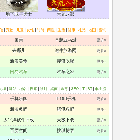
地下城与勇士
天龙八部
信
|
宠物
|
儿童
|
女性
|
时尚
|
两性
|
生活
|
健康
|
礼品
|
地图
|
查询
国美
卓越亚马逊
更多»
去哪儿
途牛旅游网
更多»
新浪美食
搜狐吃喝
更多»
网易汽车
汽车之家
更多»
论坛
|
建站
|
域名
|
搜索
|
设计
|
桌面
|
杀毒
|
SEO
|
IT
|
BT
|
非主流
手机乐园
IT168手机
更多»
新浪数码
腾讯数码
更多»
太平洋软件下载
天极下载
更多»
百度空间
搜狐博客
更多»