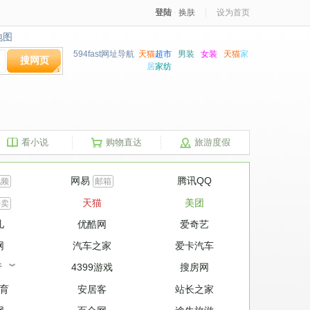
登陆
·
换肤
设为首页
地图
地图
594fast网址导航
天猫
超市
男装
女装
天猫
家
搜网页
居
家纺
看小说
购物直达
旅游度假
网易
腾讯QQ
视频
邮箱
天猫
美团
特卖
儿
优酷网
爱奇艺
网
汽车之家
爱卡汽车
行
4399游戏
搜房网
︾
育
安居客
站长之家