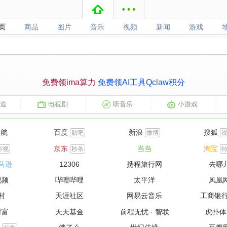
页
商品
图片
音乐
视频
新闻
游戏
页
商品
图片
音乐
视频
新闻
游戏
免费领ima算力
免费领AI工具Qclaw积分
道
电视剧
听音乐
小游戏
导航
百度
新浪
搜狐
贴吧
微博
京东
当当
淘宝
影视
秒杀
马逊
12306
携程旅行网
去哪
视频
哔哩哔哩
太平洋
凤凰
村
天涯社区
网易云音乐
工商银
财富
天天基金
前程无忧
·
智联
虎扑体