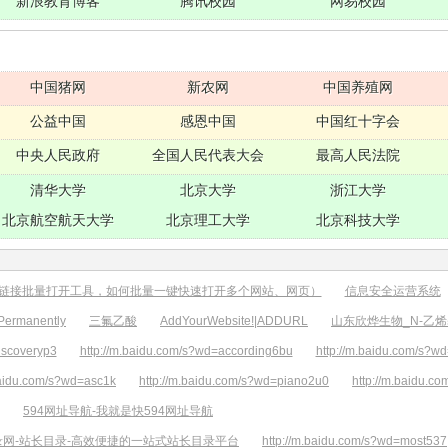
新浪教育博客
腾讯校园
网易校园
中国猪网
新农网
中国养殖网
公益中国
感恩中国
中国红十字会
中央人民政府
全国人民代表大会
最高人民法院
清华大学
北京大学
浙江大学
北京航空航天大学
北京理工大学
北京科技大学
链接批量打开工具，如何批量一键快速打开多个网站、网页）
信息安全运营系统
ermanently
三氟乙酸
AddYourWebsite!|ADDURL
山东欣烨生物_N-乙
iscoveryp3
http://m.baidu.com/s?wd=according6bu
http://m.baidu.com/s?w
baidu.com/s?wd=asc1k
http://m.baidu.com/s?wd=piano2u0
http://m.baidu.
594网址导航-我就是快594网址导航
录网-站长目录-高效便捷的一站式站长目录平台
http://m.baidu.com/s?wd=most537