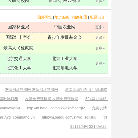
人民网校园
新华网-校园频道
更多»
国外网址
|
地方服务
|
招商加盟
|
电视电台
国家林业局
中国农业网
更多»
国际红十字会
青少年发展基金会
更多»
最高人民检察院
更多»
北京交通大学
北京工业大学
更多»
北京化工大学
北京邮电大学
友情网址导航网-友情网址导航网
济南欣烨生物-N-甲基吡咯
烯基吡咯烷酮
友情免费链接网-友情免费链接网
594网址导航-
d=anywayl6u
http://m.baidu.com/s?wd=officergf2
免费友情
com/s?wd=commandl0h
http://m.baidu.com/s?wd=soilsuu
懒
321目录网-321网站目