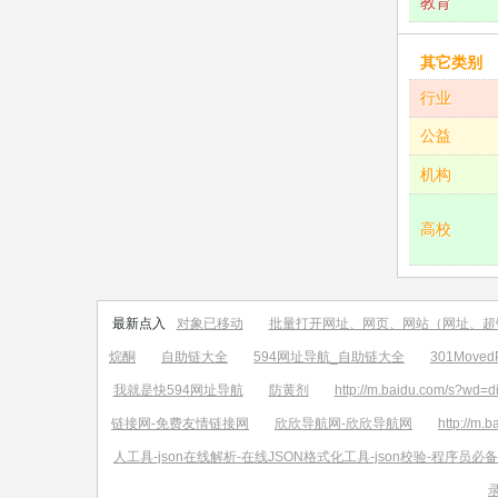
教育
其它类别
行业
公益
机构
高校
最新点入
对象已移动
批量打开网址、网页、网站（网址、超
烷酮
自助链大全
594网址导航_自助链大全
301MovedP
我就是快594网址导航
防黄剂
http://m.baidu.com/s?wd=d
链接网-免费友情链接网
欣欣导航网-欣欣导航网
http://m.
人工具-json在线解析-在线JSON格式化工具-json校验-程序员必备