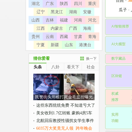
百姓
·
58
湖北
广东
陕西
四川
重庆
瓜子
·
辽宁
黑龙江
湖南
安徽
山西
吉林
福建
河南
河北
AI智能推荐
江西
内蒙古
广西
海南
贵州
云南
西藏
甘肃
青海
AI大模型
宁夏
新疆
山东
港澳台
猜你爱看
数字藏品
换一下
头条
八卦
看天下
社会
区块链
权威

民警街头用棍打死金毛监控曝光
推荐
这些东西统统免费 不知道亏大了
•
美女收到1.7亿转账 豪购4房5车
实用

•
北航回应教授性骚扰女学生事件
功能
•
6035万大奖竟无人领
跨年晚会
•