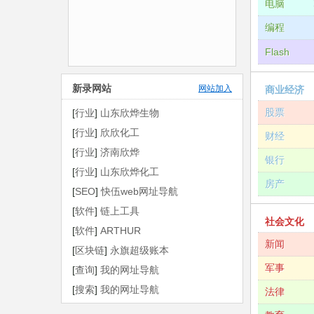
电脑
编程
Flash
新录网站
网站加入
商业经济
股票
[
行业
]
山东欣烨生物
[
行业
]
欣欣化工
财经
[
行业
]
济南欣烨
银行
[
行业
]
山东欣烨化工
房产
[
SEO
]
快伍web网址导航
[
软件
]
链上工具
社会文化
[
软件
]
ARTHUR
新闻
[
区块链
]
永旗超级账本
军事
[
查询
]
我的网址导航
[
搜索
]
我的网址导航
法律