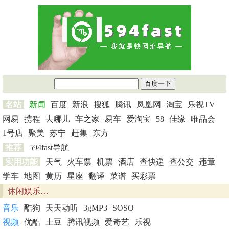
名站
新闻
百度
新浪
搜狐
腾讯
凤凰网
淘宝
乐视TV
网易
携程
去哪儿
车之家
易车
爱淘宝
58
佳缘
唯品会
1号店
聚美
苏宁
赶集
东方
推荐
594fast导航
实用功能
天气
火车票
机票
酒店
查快递
查公交
违章
学车
地图
黄历
星座
翻译
菜谱
买彩票
休闲娱乐…
音乐
酷狗
天天动听
3gMP3
SOSO
视频
优酷
土豆
腾讯视频
爱奇艺
乐视