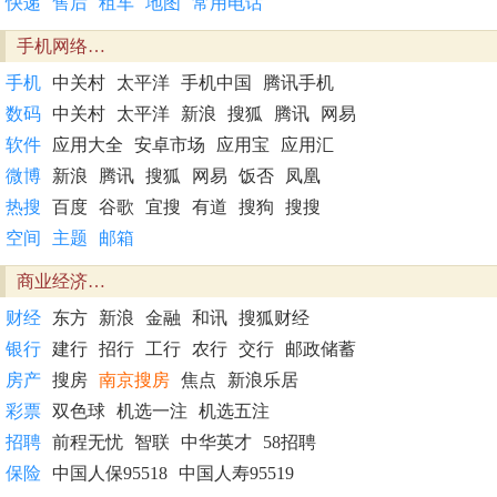
快递
售后
租车
地图
常用电话
手机网络…
手机
中关村
太平洋
手机中国
腾讯手机
数码
中关村
太平洋
新浪
搜狐
腾讯
网易
软件
应用大全
安卓市场
应用宝
应用汇
微博
新浪
腾讯
搜狐
网易
饭否
凤凰
热搜
百度
谷歌
宜搜
有道
搜狗
搜搜
空间
主题
邮箱
商业经济…
财经
东方
新浪
金融
和讯
搜狐财经
银行
建行
招行
工行
农行
交行
邮政储蓄
房产
搜房
南京搜房
焦点
新浪乐居
彩票
双色球
机选一注
机选五注
招聘
前程无忧
智联
中华英才
58招聘
保险
中国人保95518
中国人寿95519