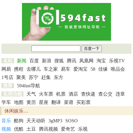
名站
新闻
百度
新浪
搜狐
腾讯
凤凰网
淘宝
乐视TV
网易
携程
去哪儿
车之家
易车
爱淘宝
58
佳缘
唯品会
1号店
聚美
苏宁
赶集
东方
推荐
594fast导航
实用功能
天气
火车票
机票
酒店
查快递
查公交
违章
学车
地图
黄历
星座
翻译
菜谱
买彩票
休闲娱乐…
音乐
酷狗
天天动听
3gMP3
SOSO
视频
优酷
土豆
腾讯视频
爱奇艺
乐视