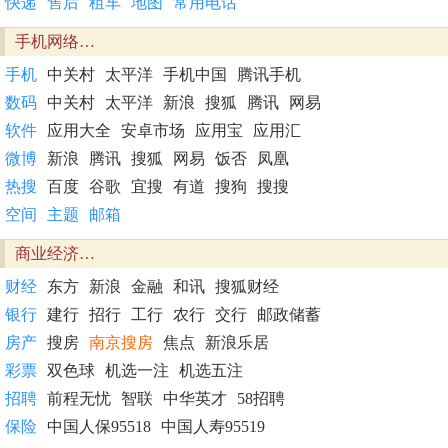
快递
售后
租车
地图
常用电话
手机网络…
手机
中关村
太平洋
手机中国
腾讯手机
数码
中关村
太平洋
新浪
搜狐
腾讯
网易
软件
应用大全
安卓市场
应用宝
应用汇
微博
新浪
腾讯
搜狐
网易
饭否
凤凰
热搜
百度
谷歌
宜搜
有道
搜狗
搜搜
空间
主题
邮箱
商业经济…
财经
东方
新浪
金融
和讯
搜狐财经
银行
建行
招行
工行
农行
交行
邮政储蓄
房产
搜房
南京搜房
焦点
新浪乐居
彩票
双色球
机选一注
机选五注
招聘
前程无忧
智联
中华英才
58招聘
保险
中国人保95518
中国人寿95519