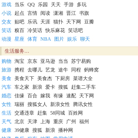
游戏
当乐
QQ
乐园
天天
手游
多玩
小说
起点
言情
阅读
潇湘
晋江
书旗
交友
贴吧
乐讯
天涯
猫扑
天下网
豆瓣
笑话
糗百
冷笑话
快乐麻花
笑话吧
动漫
星座
体育
NBA
图片
娱乐
聊天
生活服务…
购物
淘宝
京东
亚马逊
当当
苏宁易购
旅游
携程
去哪儿
艺龙
途牛
同程
蚂蜂窝
美食
美食天下
美食杰
下厨房
菜谱大全
汽车
车之家
新浪
爱卡
搜狐
赶集二手车
婚恋
佳缘
百合
嫁我
有缘
速配
天下网
女性
瑞丽
搜狐女人
新浪女性
腾讯女性
生活
交通违章
赶集
58同城
百姓网
天气
北京
天津
上海
重庆
广州
福州
健康
39健康
搜狐
新浪
播种网