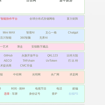
网
百合网
途牛旅游
产智能协作平台
全球分布式存储网络
算力矩阵
Mini MAX
智谱AI
文心一格
Chatgpt
百川智能
360智脑
无界AI
一艺术
薄盒
安猫数字藏品
GitHub
永旗开放平台
QKL123
比特大陆
AECO
TAFchain
UvToken
巴 比 特
础技术提供商
CMC市值
日报
中经网
光明网
央广网
求是网
录
时间
·
闹钟
电视节目
电话
邮编
违章
·
车牌
身份证号
查IP
在线PS