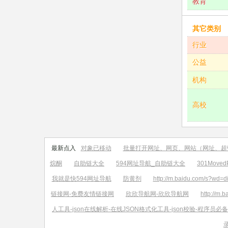
教育
其它类别
行业
公益
机构
高校
最新点入
对象已移动
批量打开网址、网页、网站（网址、超
烷酮
自助链大全
594网址导航_自助链大全
301MovedP
我就是快594网址导航
防黄剂
http://m.baidu.com/s?wd=d
链接网-免费友情链接网
欣欣导航网-欣欣导航网
http://m.
人工具-json在线解析-在线JSON格式化工具-json校验-程序员必备