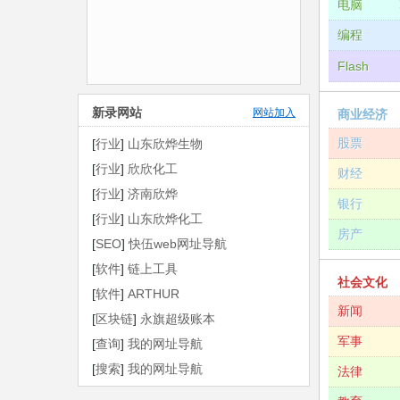
电脑
编程
Flash
新录网站
网站加入
商业经济
股票
[
行业
]
山东欣烨生物
[
行业
]
欣欣化工
财经
[
行业
]
济南欣烨
银行
[
行业
]
山东欣烨化工
房产
[
SEO
]
快伍web网址导航
[
软件
]
链上工具
社会文化
[
软件
]
ARTHUR
新闻
[
区块链
]
永旗超级账本
军事
[
查询
]
我的网址导航
[
搜索
]
我的网址导航
法律