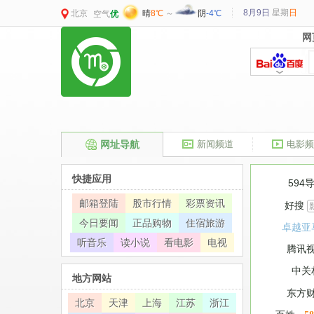
8月9日
星期
日
北京
晴
8℃
～
阴
-4℃
空气
优
网
网
网址导航
新闻频道
电影频
快捷应用
594
邮箱登陆
股市行情
彩票资讯
好搜
今日要闻
正品购物
住宿旅游
卓越亚
听音乐
读小说
看电影
电视
腾讯
中关
地方网站
东方
北京
天津
上海
江苏
浙江