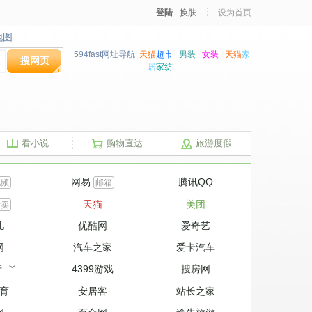
登陆
·
换肤
设为首页
地图
地图
594fast网址导航
天猫
超市
男装
女装
天猫
家
搜网页
居
家纺
看小说
购物直达
旅游度假
网易
腾讯QQ
视频
邮箱
天猫
美团
特卖
儿
优酷网
爱奇艺
网
汽车之家
爱卡汽车
行
4399游戏
搜房网
︾
育
安居客
站长之家