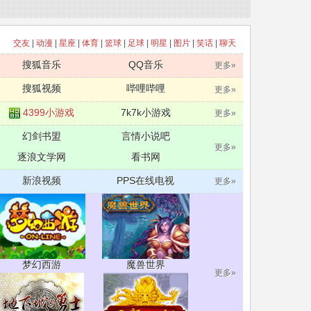
交友
|
动漫
|
星座
|
体育
|
篮球
|
足球
|
明星
|
图片
|
笑话
|
聊天
搜狐音乐
QQ音乐
更多»
搜狐视频
哔哩哔哩
更多»
4399小游戏
7k7k小游戏
更多»
幻剑书盟
言情小说吧
更多»
逐浪文学网
看书网
新浪视频
PPS在线电视
更多»
梦幻西游
魔兽世界
更多»