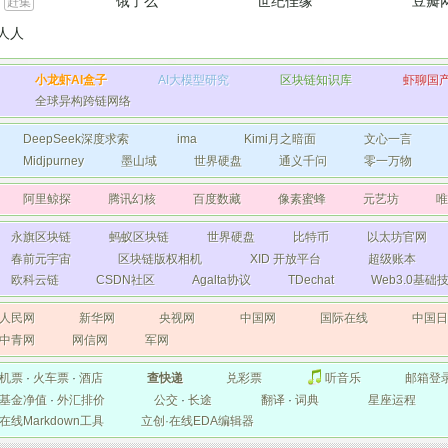
饿了么
世纪佳缘
豆瓣
赶集
人人
小龙虾AI盒子
AI大模型研究
区块链知识库
虾聊国
全球异构跨链网络
DeepSeek深度求索
ima
Kimi月之暗面
文心一言
Midjpurney
墨山域
世界硬盘
通义千问
零一万物
阿里鲸探
腾讯幻核
百度数藏
像素蜜蜂
元艺坊
唯
永旗区块链
蚂蚁区块链
世界硬盘
比特币
以太坊官网
春前元宇宙
区块链版权相机
XID 开放平台
超级账本
欧科云链
CSDN社区
Agalta协议
TDechat
Web3.0基
人民网
新华网
央视网
中国网
国际在线
中国
中青网
网信网
军网
机票
·
火车票
·
酒店
查快递
兑彩票
听音乐
邮箱登
基金净值
·
外汇排价
公交
·
长途
翻译
·
词典
星座运程
在线Markdown工具
立创·在线EDA编辑器