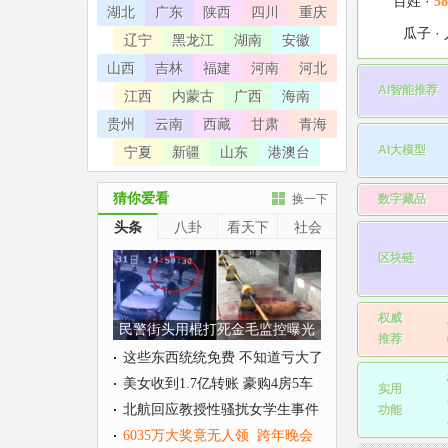
百姓
·
58
湖北
广东
陕西
四川
重庆
瓜子
·
辽宁
黑龙江
湖南
安徽
山西
吉林
福建
河南
河北
AI智能推荐
江西
内蒙古
广西
海南
贵州
云南
西藏
甘肃
青海
AI大模型
宁夏
新疆
山东
港澳台
猜你爱看
数字藏品
换一下
头条
八卦
看天下
社会
区块链
权威

民警街头用棍打死金毛监控曝光
推荐
这些东西统统免费 不知道亏大了
•
美女收到1.7亿转账 豪购4房5车
实用

•
北航回应教授性骚扰女学生事件
功能
•
6035万大奖竟无人领
跨年晚会
•