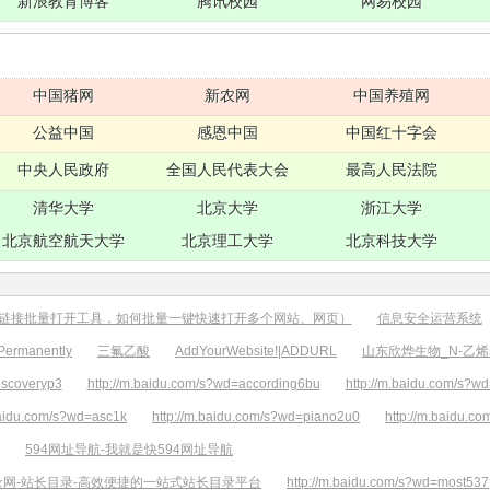
新浪教育博客
腾讯校园
网易校园
中国猪网
新农网
中国养殖网
公益中国
感恩中国
中国红十字会
中央人民政府
全国人民代表大会
最高人民法院
清华大学
北京大学
浙江大学
北京航空航天大学
北京理工大学
北京科技大学
链接批量打开工具，如何批量一键快速打开多个网站、网页）
信息安全运营系统
ermanently
三氟乙酸
AddYourWebsite!|ADDURL
山东欣烨生物_N-乙
iscoveryp3
http://m.baidu.com/s?wd=according6bu
http://m.baidu.com/s?w
baidu.com/s?wd=asc1k
http://m.baidu.com/s?wd=piano2u0
http://m.baidu.
594网址导航-我就是快594网址导航
录网-站长目录-高效便捷的一站式站长目录平台
http://m.baidu.com/s?wd=most537