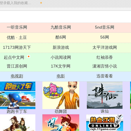
登录载入我的收藏…
+
一听音乐网
九酷音乐网
5nd音乐网
酷6网
56网
优酷
·
土豆
17173网游天下
新浪游戏
太平洋游戏网
起点中文网
小说阅读网
红袖添香
晋江原创网
17K文学网
潇湘言情小说
电视剧
电影
迅雷看看
诛仙
跑跑卡丁车
劲舞团