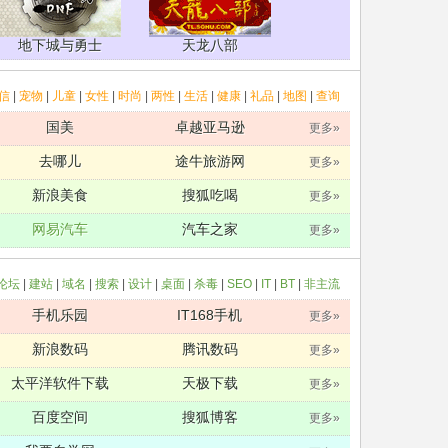
地下城与勇士
天龙八部
信
|
宠物
|
儿童
|
女性
|
时尚
|
两性
|
生活
|
健康
|
礼品
|
地图
|
查询
国美
卓越亚马逊
更多»
去哪儿
途牛旅游网
更多»
新浪美食
搜狐吃喝
更多»
网易汽车
汽车之家
更多»
论坛
|
建站
|
域名
|
搜索
|
设计
|
桌面
|
杀毒
|
SEO
|
IT
|
BT
|
非主流
手机乐园
IT168手机
更多»
新浪数码
腾讯数码
更多»
太平洋软件下载
天极下载
更多»
百度空间
搜狐博客
更多»