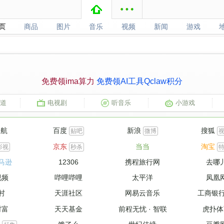
页
商品
图片
音乐
视频
新闻
游戏
页
商品
图片
音乐
视频
新闻
游戏
免费领ima算力
免费领AI工具Qclaw积分
道
电视剧
听音乐
小游戏
导航
百度
新浪
搜狐
贴吧
微博
京东
当当
淘宝
影视
秒杀
马逊
12306
携程旅行网
去哪
视频
哔哩哔哩
太平洋
凤凰
村
天涯社区
网易云音乐
工商银
财富
天天基金
前程无忧
·
智联
虎扑体