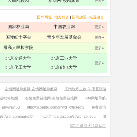
人民网校园
新华网-校园频道
更多»
国外网址
|
地方服务
|
招商加盟
|
电视电台
国家林业局
中国农业网
更多»
国际红十字会
青少年发展基金会
更多»
最高人民检察院
更多»
北京交通大学
北京工业大学
更多»
北京化工大学
北京邮电大学
友情网址导航网-友情网址导航网
济南欣烨生物-N-甲基吡咯
烯基吡咯烷酮
友情免费链接网-友情免费链接网
594网址导航-
d=anywayl6u
http://m.baidu.com/s?wd=officergf2
免费友情
com/s?wd=commandl0h
http://m.baidu.com/s?wd=soilsuu
懒
321目录网-321网站目