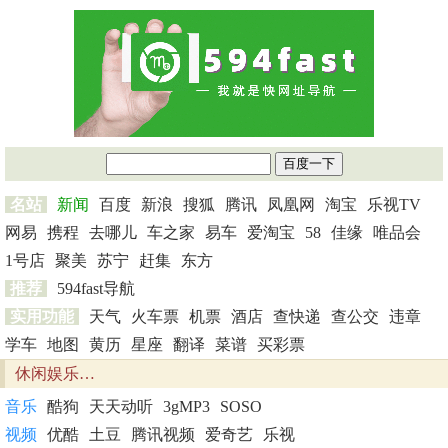
名站
新闻
百度
新浪
搜狐
腾讯
凤凰网
淘宝
乐视TV
网易
携程
去哪儿
车之家
易车
爱淘宝
58
佳缘
唯品会
1号店
聚美
苏宁
赶集
东方
推荐
594fast导航
实用功能
天气
火车票
机票
酒店
查快递
查公交
违章
学车
地图
黄历
星座
翻译
菜谱
买彩票
休闲娱乐…
音乐
酷狗
天天动听
3gMP3
SOSO
视频
优酷
土豆
腾讯视频
爱奇艺
乐视