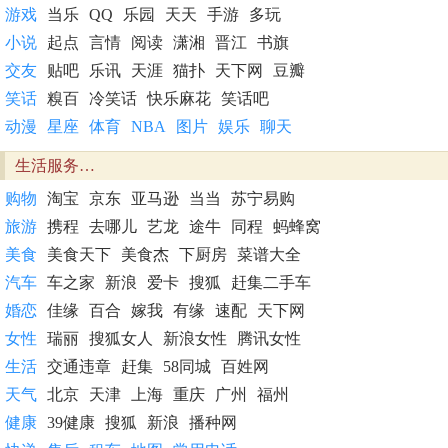
游戏
当乐
QQ
乐园
天天
手游
多玩
小说
起点
言情
阅读
潇湘
晋江
书旗
交友
贴吧
乐讯
天涯
猫扑
天下网
豆瓣
笑话
糗百
冷笑话
快乐麻花
笑话吧
动漫
星座
体育
NBA
图片
娱乐
聊天
生活服务…
购物
淘宝
京东
亚马逊
当当
苏宁易购
旅游
携程
去哪儿
艺龙
途牛
同程
蚂蜂窝
美食
美食天下
美食杰
下厨房
菜谱大全
汽车
车之家
新浪
爱卡
搜狐
赶集二手车
婚恋
佳缘
百合
嫁我
有缘
速配
天下网
女性
瑞丽
搜狐女人
新浪女性
腾讯女性
生活
交通违章
赶集
58同城
百姓网
天气
北京
天津
上海
重庆
广州
福州
健康
39健康
搜狐
新浪
播种网