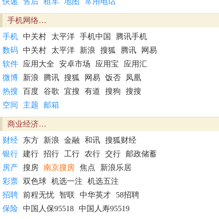
快递
售后
租车
地图
常用电话
手机网络…
手机
中关村
太平洋
手机中国
腾讯手机
数码
中关村
太平洋
新浪
搜狐
腾讯
网易
软件
应用大全
安卓市场
应用宝
应用汇
微博
新浪
腾讯
搜狐
网易
饭否
凤凰
热搜
百度
谷歌
宜搜
有道
搜狗
搜搜
空间
主题
邮箱
商业经济…
财经
东方
新浪
金融
和讯
搜狐财经
银行
建行
招行
工行
农行
交行
邮政储蓄
房产
搜房
南京搜房
焦点
新浪乐居
彩票
双色球
机选一注
机选五注
招聘
前程无忧
智联
中华英才
58招聘
保险
中国人保95518
中国人寿95519