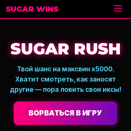
SUGAR WINS
SUGAR RUSH
Твой шанс на максвин x5000.
Хватит смотреть, как заносят
другие — пора ловить свои иксы!
ВОРВАТЬСЯ В ИГРУ