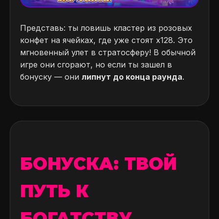
Представь: ты ловишь кластер из розовых
конфет на ячейках, где уже стоят x128. Это
мгновенный улет в стратосферу! В обычной
игре они сгорают, но если ты зашел в
бонуску — они
липнут до конца раунда
.
БОНУСКА: ТВОЙ
ПУТЬ К
БОГАТСТВУ