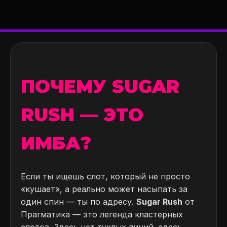
ПОЧЕМУ SUGAR
RUSH — ЭТО
ИМБА?
Если ты ищешь слот, который не просто
«кушает», а реально может насыпать за
один спин — ты по адресу.
Sugar Rush
от
Прагматика — это легенда кластерных