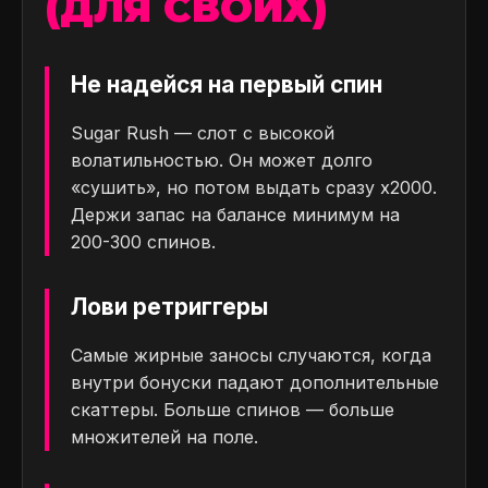
(ДЛЯ СВОИХ)
Не надейся на первый спин
Sugar Rush — слот с высокой
волатильностью. Он может долго
«сушить», но потом выдать сразу x2000.
Держи запас на балансе минимум на
200-300 спинов.
Лови ретриггеры
Самые жирные заносы случаются, когда
внутри бонуски падают дополнительные
скаттеры. Больше спинов — больше
множителей на поле.