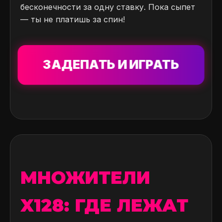
бесконечности за одну ставку. Пока сыпет
— ты не платишь за спин!
ЗАДЕПАТЬ И ИГРАТЬ
МНОЖИТЕЛИ
X128: ГДЕ ЛЕЖАТ