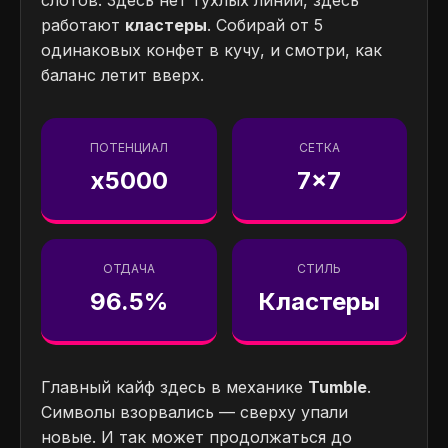
слотов. Здесь нет тухлых линий, здесь
работают
кластеры
. Собирай от 5
одинаковых конфет в кучу, и смотри, как
баланс летит вверх.
ПОТЕНЦИАЛ
СЕТКА
x5000
7x7
ОТДАЧА
СТИЛЬ
96.5%
Кластеры
Главный кайф здесь в механике
Tumble
.
Символы взорвались — сверху упали
новые. И так может продолжаться до