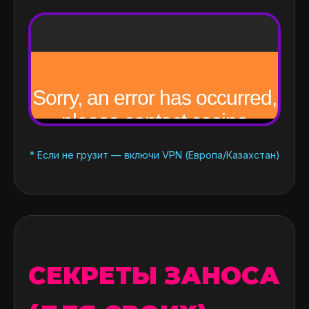
* Если не грузит — включи VPN (Европа/Казахстан)
СЕКРЕТЫ ЗАНОСА