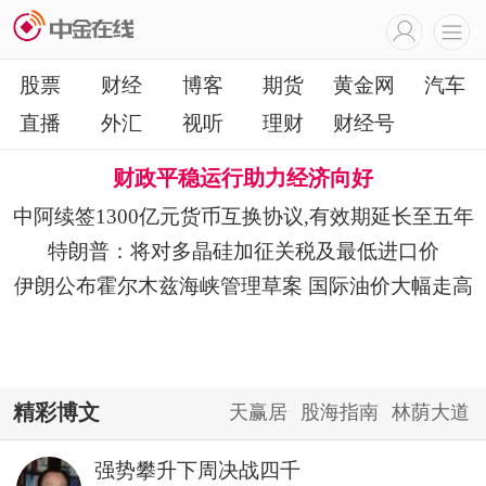
股票
财经
博客
期货
黄金网
汽车
直播
外汇
视听
理财
财经号
财政平稳运行助力经济向好
中阿续签1300亿元货币互换协议,有效期延长至五年
特朗普：将对多晶硅加征关税及最低进口价
伊朗公布霍尔木兹海峡管理草案 国际油价大幅走高
精彩博文
天赢居
股海指南
林荫大道
强势攀升下周决战四千