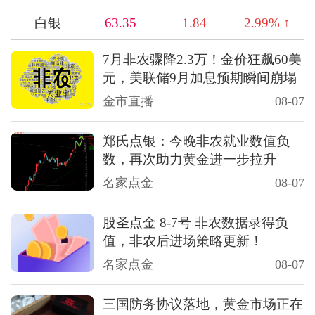
白银
63.35
1.84
2.99% ↑
7月非农骤降2.3万！金价狂飙60美
元，美联储9月加息预期瞬间崩塌
金市直播
08-07
郑氏点银：今晚非农就业数值负
数，再次助力黄金进一步拉升
名家点金
08-07
股圣点金 8-7号 非农数据录得负
值，非农后进场策略更新！
名家点金
08-07
三国防务协议落地，黄金市场正在