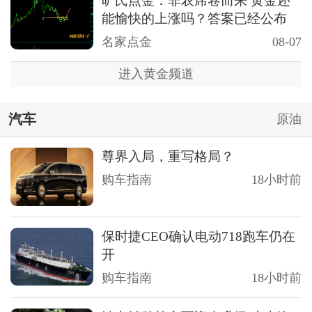
旷氏点金：非农席卷而来 黄金还
能愉快的上涨吗？答案已经公布
名家点金
08-07
进入黄金频道
汽车
原油
尊界入局，重写格局？
购车指南
18小时前
保时捷CEO确认电动718跑车仍在
开
购车指南
18小时前