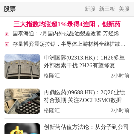
股票
新股
新三板
美股
三大指数均涨超1%录得4连阳，创新药
国泰海通：7月国内外成品油裂差改善 芳烃烯烃价差压缩
存量博弈震荡拉锯，半导体上游材料全线扩散，AI应用步入个股抱团阶段
申洲国际(02313.HK)：1H26多重
外部因素干扰 2H26有望修复
格隆汇
2小时前
再鼎医药(09688.HK)：2Q26业绩
符合预期 关注ZOCI ESMO数据
格隆汇
2小时前
创新药估值方法论：从分子到公司