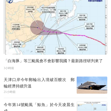
「白海豚」等三颱風會不會影響我國？最新路徑研判來了
3小時前
天津口岸今年郵輪出入境破百艘次 郵
輪經濟持續升溫
21小時前
今年第14號颱風「鯨魚」於今天凌晨生