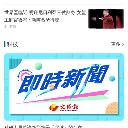
世界盃臨近 明迎尼日利亞三仗熱身 女籃
主帥宮魯鳴：新陣蓄勢待發
8小時前
科技
更多
科研人員確證新型粒子「膠球」的存在