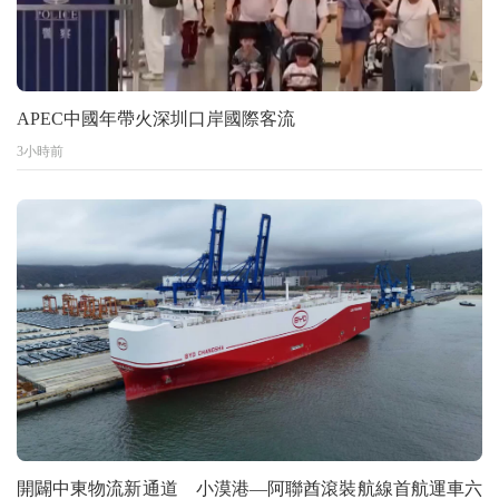
APEC中國年帶火深圳口岸國際客流
3小時前
開闢中東物流新通道 小漠港—阿聯酋滾裝航線首航運車六