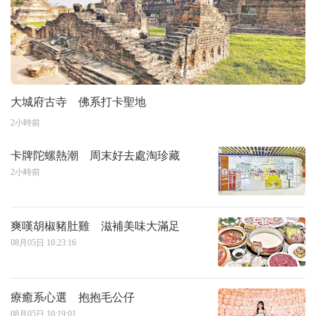
大城府古寺 佛系打卡聖地
2小時前
卡牌陀螺熱潮 周末好去處淘珍藏
2小時前
爽嘆胡椒豬肚雞 滋補美味大滿足
08月05日 10:23:16
療癒系心選 抱抱毛公仔
08月05日 10:19:01