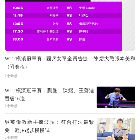
WTT橫濱冠軍賽 | 國乒女單全員告捷 陳熠大戰張本美和
（附賽程）
1小時前
WTT橫濱冠軍賽：蒯曼、陳熠、王藝迪
晉級16強
1小時前
吳英倫教新手揀波拍：符合打法最緊
要 輕拍起步慢慢試
2小時前