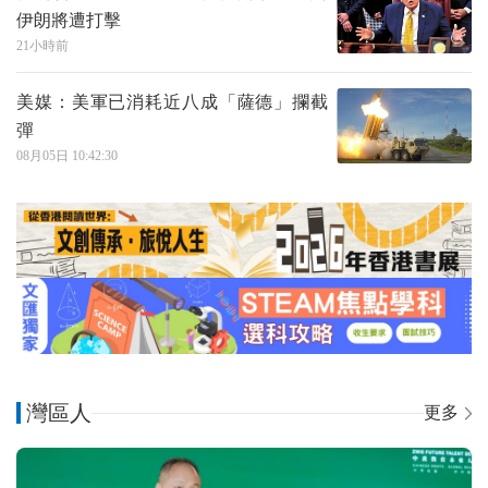
伊朗將遭打擊
21小時前
美媒：美軍已消耗近八成「薩德」攔截
彈
08月05日 10:42:30
灣區人
更多