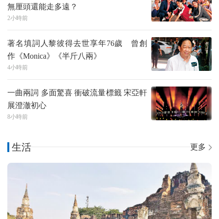
無厘頭還能走多遠？
2小時前
著名填詞人黎彼得去世享年76歲 曾創
作《Monica》《半斤八兩》
4小時前
一曲兩詞 多面驚喜 衝破流量標籤 宋亞軒
展澄澈初心
8小時前
生活
更多