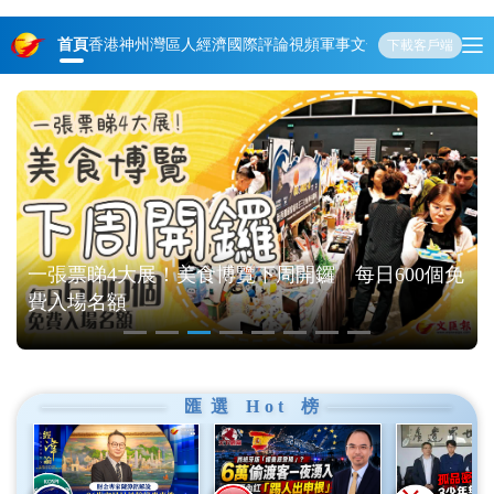
首頁
香港
神州
灣區人
經濟
國際
評論
視頻
軍事
文化
娛樂
生活
教育
體
下載客戶端
網
一張票睇4大展！美食博覽下周開鑼 每日600個免
費入場名額
匯選
Hot
榜