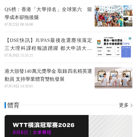
QS榜：香港「大學排名」全球第六 留
學成本卻拖後腿
07月22日 08:16:00
【DSE快訊】JUPAS最後改選塵埃落定
三大理科課程報讀踴躍 都大申請大增
07月20日 15:35:21
31%
港大頒發140萬元獎學金 取錄四名精英運
動員 支持學業體育雙軌發展
07月19日 14:56:01
體育
更多