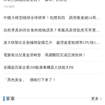
34分鐘前
中國大模型橫掃全球榜單！包攬前四 調用量連續14周超
美
自然界真的存在食肉植物譜系？青藏高原燈架虎耳草實證
達爾文預測
港大研製出全新極簡架構芯片 處理速度較標準CPU快1億
倍
電脈衝治兒童血管畸形 瑪麗醫院完成亞洲首例！
全國超百家企業200餘康養機器人技能大PK
「黑色黃金」 價格打下來了！
軍事
更多