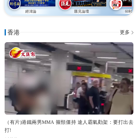
經湋論
匯見論壇
60秒速
香港
更多
（有片)港鐵兩男MMA 箍頸僵持 途人霸氣勸架：要打出去
打!