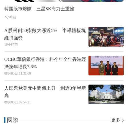
韓國股市熔斷 三星SK海力士重挫
2小時前
A股科創50指數大漲近5% 半導體板塊
維持強勢
19小時前
OCBC華僑銀行香港：料今年全年香港經
濟按年增長3.8%
08月05日 11:31:00
人民幣兌美元中間價上升 創近3年半新
高
08月05日 09:54:21
國際
更多