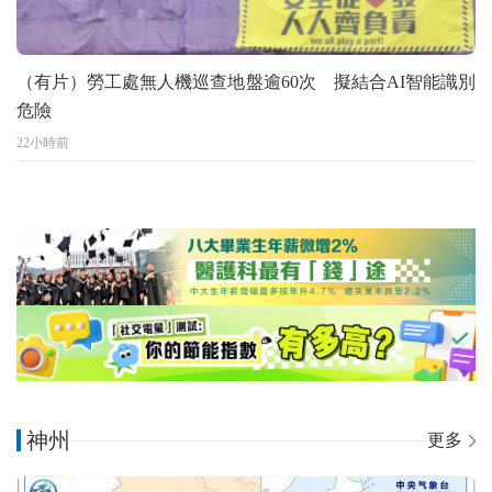
（有片）勞工處無人機巡查地盤逾60次 擬結合AI智能識別
危險
22小時前
神州
更多