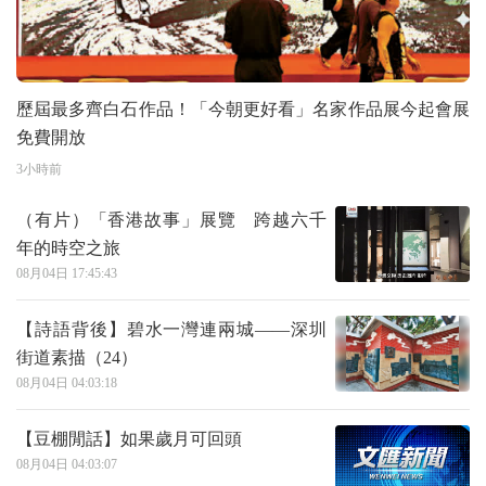
歷屆最多齊白石作品！「今朝更好看」名家作品展今起會展
免費開放
3小時前
（有片）「香港故事」展覽 跨越六千
年的時空之旅
08月04日 17:45:43
【詩語背後】碧水一灣連兩城——深圳
街道素描（24）
08月04日 04:03:18
【豆棚閒話】如果歲月可回頭
08月04日 04:03:07