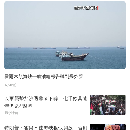
霍爾木茲海峽一艘油輪報告聽到爆炸聲
1小時前
以軍襲擊加沙遇難者下葬 七千餘具遺
體仍被埋廢墟
19小時前
特朗普：霍爾木茲海峽很快開放 否則