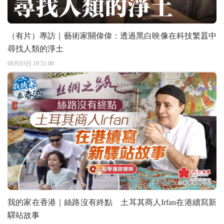
（有片）專訪｜藝術家關偉偉：透過黑白映像在科技繁囂中
尋找人類的淨土
08月03日 19:51:00
我的家在香港｜絲路沒有終點 土耳其商人Irfan在港續寫新
驛站故事