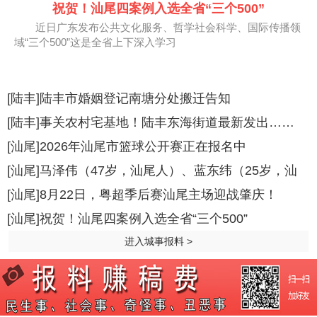
祝贺！汕尾四案例入选全省“三个500”
近日广东发布公共文化服务、哲学社会科学、国际传播领
域“三个500”这是全省上下深入学习
[陆丰]陆丰市婚姻登记南塘分处搬迁告知
[陆丰]事关农村宅基地！陆丰东海街道最新发出……
[汕尾]2026年汕尾市篮球公开赛正在报名中
[汕尾]马泽伟（47岁，汕尾人）、蓝东纬（25岁，汕
[汕尾]8月22日，粤超季后赛汕尾主场迎战肇庆！
[汕尾]祝贺！汕尾四案例入选全省“三个500”
进入城事报料 >