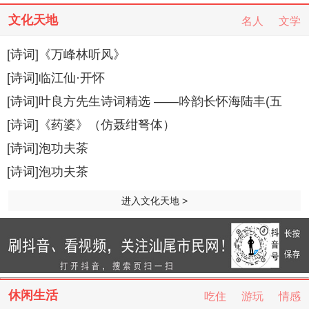
文化天地
名人
文学
[诗词]《万峰林听风》
[诗词]临江仙·开怀
[诗词]叶良方先生诗词精选 ——吟韵长怀海陆丰(五
[诗词]《药婆》（仿聂绀弩体）
[诗词]泡功夫茶
[诗词]泡功夫茶
进入文化天地 >
休闲生活
吃住
游玩
情感