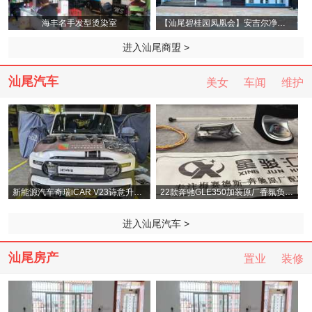
海丰名手发型烫染室
【汕尾碧桂园凤凰会】安吉尔净水机/好太太
进入汕尾商盟 >
汕尾汽车
美女
车闻
维护
新能源汽车奇瑞iCAR V23诗意升级诗芬尼音响
22款奔驰GLE350加装原厂香氛负离子系统，清
进入汕尾汽车 >
汕尾房产
置业
装修