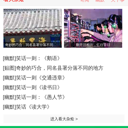
奇妙的巧合，同名县署分落不同的地方
翻开旧相片，忆往昔日
[幽默]笑话一则：《鹅语》
[贴图]奇妙的巧合，同名县署分落不同的地方
[幽默]笑话一则《交通违章》
[幽默]笑话一则《读书日》
[幽默]笑话一则：《愚人节》
[幽默]笑话《读大学》
进入看大杂烩 >