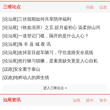
三维论点
问政
议政
[论汕尾]三伏假期如何共享陪伴福利
[论汕尾]《铁血澎湃》之五 皎月鉴初心 温柔担山河
[论汕尾]一道登记门槛，隔开的是什么人心？
[论汕尾]海 丰 县 城 夜 讯
[论汕尾]改掉盲目超车陋习，守住道路安全底线
[论汕尾]抢行陋习猖獗，是素质缺失更是人心自私
[议政]安全重于泰山
[议政]纯粹动人的师生情
进入三唯论点 >
汕尾资讯
汕尾
陆丰
海丰