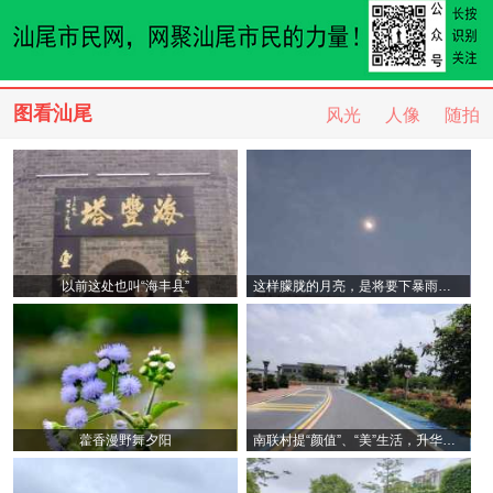
图看汕尾
风光
人像
随拍
以前这处也叫“海丰县”
这样朦胧的月亮，是将要下暴雨吗？
藿香漫野舞夕阳
南联村提“颜值”、“美”生活，升华乡村振