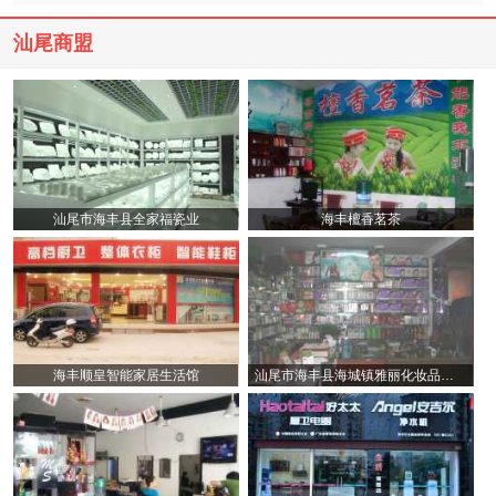
汕尾商盟
汕尾市海丰县全家福瓷业
海丰檀香茗茶
海丰顺皇智能家居生活馆
汕尾市海丰县海城镇雅丽化妆品商行