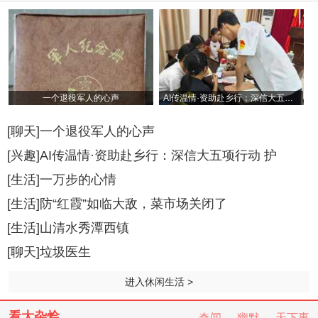
一个退役军人的心声
AI传温情·资助赴乡行：深信大五项行动 护
[聊天]一个退役军人的心声
[兴趣]AI传温情·资助赴乡行：深信大五项行动 护
[生活]一万步的心情
[生活]防“红霞”如临大敌，菜市场关闭了
[生活]山清水秀潭西镇
[聊天]垃圾医生
进入休闲生活 >
看大杂烩
奇闻
幽默
天下事