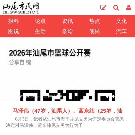
报料
论点
资讯
热点
文化
图说
生活
杂烩
便民
汽车
2026年汕尾市篮球公开赛正在报名中
马泽伟（47岁，汕尾人）、蓝东纬（25岁，汕
8月3日，记者从汕尾市海丰县见义勇为评定委员会获悉，
决定对马泽伟、蓝东纬见义勇为行为予