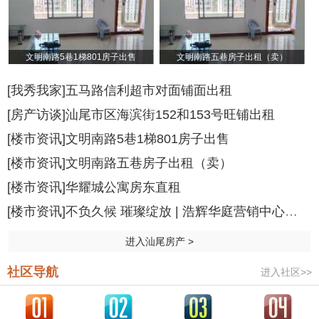
文明南路5巷1梯801房子出售
文明南路五巷房子出租（卖）
[我秀我家]五马路信利超市对面铺面出租
[房产访谈]汕尾市区海滨街152和153号旺铺出租
[楼市资讯]文明南路5巷1梯801房子出售
[楼市资讯]文明南路五巷房子出租（卖）
[楼市资讯]华耀城公寓房东直租
[楼市资讯]不负久候 璀璨绽放 | 浩辉华庭营销中心与样
进入汕尾房产 >
社区导航
进入社区>>