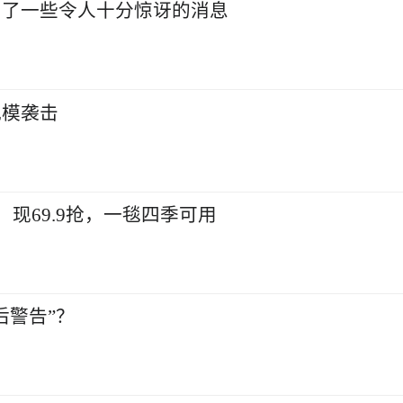
到了一些令人十分惊讶的消息
规模袭击
，现69.9抢，一毯四季可用
后警告”？