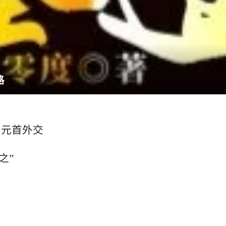
路
国元首外交
之”