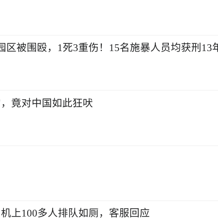
区被围殴，1死3重伤！15名施暴人员均获刑13
狗，竟对中国如此狂吠
机上100多人排队如厕，客服回应