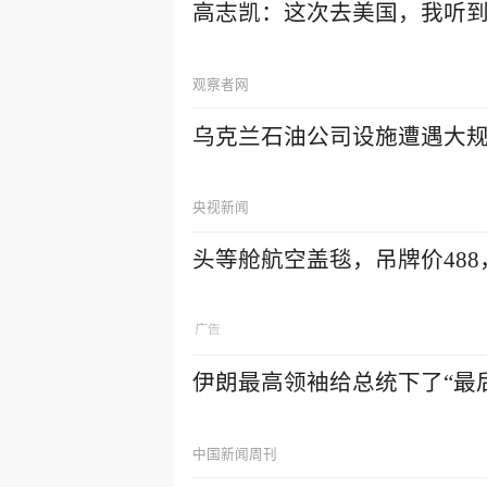
高志凯：这次去美国，我听
观察者网
乌克兰石油公司设施遭遇大
央视新闻
头等舱航空盖毯，吊牌价488
伊朗最高领袖给总统下了“最
中国新闻周刊