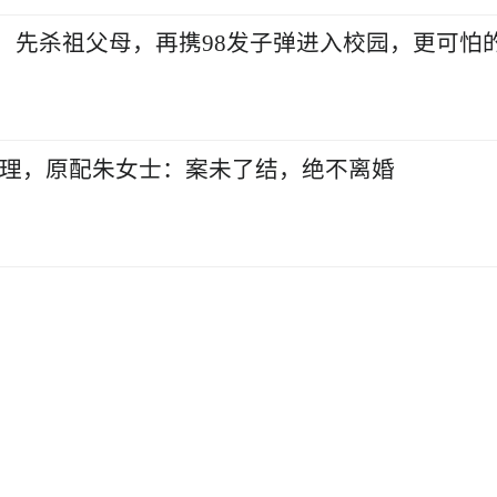
戕！先杀祖父母，再携98发子弹进入校园，更可怕
审理，原配朱女士：案未了结，绝不离婚