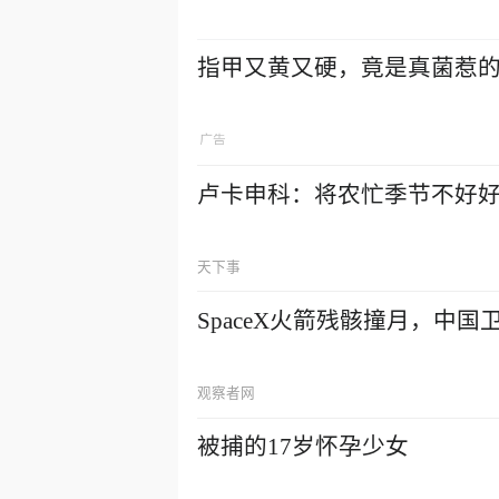
指甲又黄又硬，竟是真菌惹
卢卡申科：将农忙季节不好
天下事
SpaceX火箭残骸撞月，中
观察者网
被捕的17岁怀孕少女