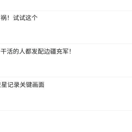
的祸！试试这个
好干活的人都发配边疆充军！
国卫星记录关键画面