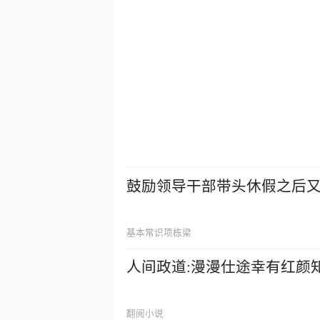
鼓励领导干部带头休假之后
基本常识项栋梁
人间政道:漫漫仕途幸有红颜
翻阅小说