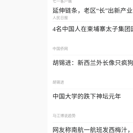
七一客户端
延伸链条，老区“长”出新产业
人民日报
4名中国人在柬埔寨太子集团园
中国侨网
胡锡进：新西兰外长像只疯
胡锡进
中国大学的跌下神坛元年
马江博说趋势
网友称南航一航班发西梅汁，