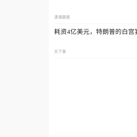
潇湘晨报
耗资4亿美元，特朗普的白宫
天下事