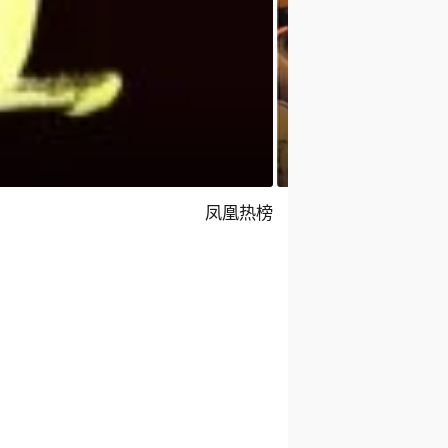
赖清德逃跑演练有
凤凰热榜