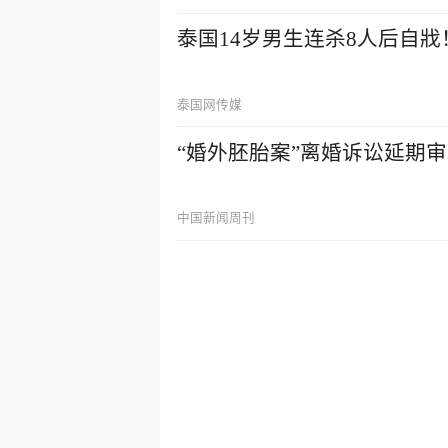
泰国14岁男生连杀8人后自
泰国网传媒
“婚外胚胎案”离婚诉讼延期
中国新闻周刊