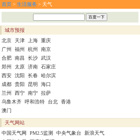
首页
>
生活服务
> 天气
城市预报
北京
天津
上海
重庆
广州
福州
杭州
南京
合肥
南昌
长沙
武汉
郑州
太原
济南
石家庄
西安
沈阳
长春
哈尔滨
成都
贵阳
昆明
海口
兰州
西宁
南宁
拉萨
乌鲁木齐
呼和浩特
台北
香港
澳门
天气网站
中国天气网
PM2.5监测
中央气象台
新浪天气